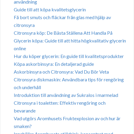
användning
Guide till att köpa kvalitetsglycerin
Få bort smuts och fläckar från glas med hjälp av
citronsyra
Citronsyra köp: De Bästa Ställena Att Handla På
Glycerin köpa: Guide till att hitta högkvalitativ glycerin
online
Hur du köper glycerin: En guide till kvalitetsprodukter
Köpa askorbinsyra: En detaljerad guide
Askorbinsyra och Citronsyra: Vad Du Bör Veta
Citronsyra diskmaskin: Användbara tips för rengöring
och underhåll
Introduktion till användning av Sukralos i marmelad
Citronsyra i toaletten: Effektiv rengöring och
bevarande
Vad utgörs Aromhusets Fruktexplosion av och hur är
smaken?
Innehåller Aromhusets stilldrink-koncentrat med