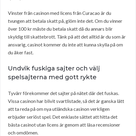
Vinster från casinon med licens från Curacao är du
tvungen att betala skatt på, glöm inte det. Om du vinner
över 100 kr måste du betala skatt då du annars blir
skyldig till skattebrott. Tänk på att det alltid är du som är
ansvarig, casinot kommer du inte att kunna skylla på om
du åker fast.
Undvik fuskiga sajter och välj
spelsajterna med gott rykte
Tyvärr förekommer det sajter på nätet där det fuskas.
Vissa casinon har blivit svartlistade, så det ár ganska lätt
att ta reda på om nya utländska casinon verkligen
erbjuder seriöst spel. Det enklaste sättet att hitta det
bästa casinot utan licens ár genom att läsa recensioner
och omdömen.