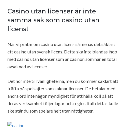
Casino utan licenser är inte
samma sak som casino utan
licens!
När vi pratar om casino utan licens så menas det såklart
ett casino utan svensk licens. Detta ska inte blandas ihop
med casino utan licenser som är casinon som har en total
avsaknad av licenser.
Det hör inte till vanligheterna, men du kommer såklart att
träffa på spelsajter som saknar licenser. De betalar med
andra ord inte någon myndighet för att hålla koll på att
deras verksamhet följer lagar och regler. Ifall detta skulle
ske står du som spelare helt utan rättigheter.