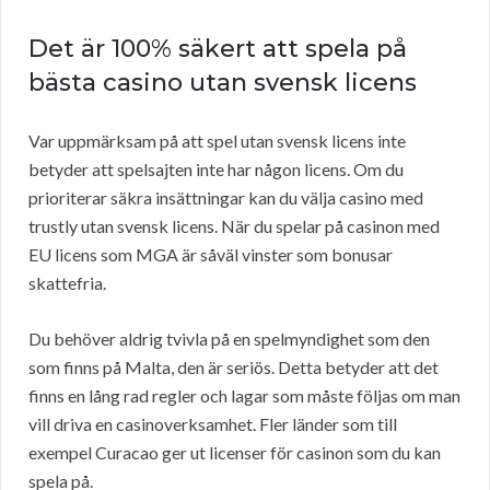
Det är 100% säkert att spela på
bästa casino utan svensk licens
Var uppmärksam på att spel utan svensk licens inte
betyder att spelsajten inte har någon licens. Om du
prioriterar säkra insättningar kan du välja casino med
trustly utan svensk licens. När du spelar på casinon med
EU licens som MGA är såväl vinster som bonusar
skattefria.
Du behöver aldrig tvivla på en spelmyndighet som den
som finns på Malta, den är seriös. Detta betyder att det
finns en lång rad regler och lagar som måste följas om man
vill driva en casinoverksamhet. Fler länder som till
exempel Curacao ger ut licenser för casinon som du kan
spela på.