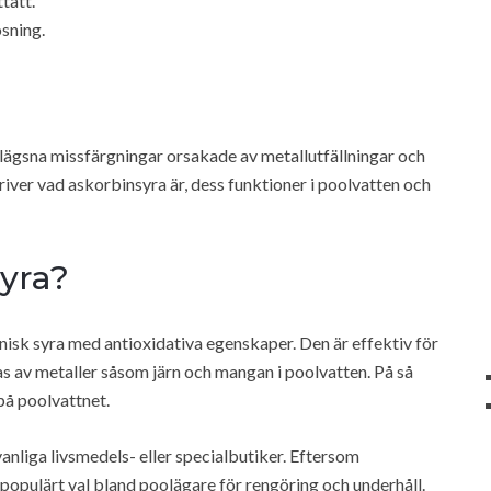
tätt.
ösning.
avlägsna missfärgningar orsakade av metallutfällningar och
iver vad askorbinsyra är, dess funktioner i poolvatten och
yra?
isk syra med antioxidativa egenskaper. Den är effektiv för
s av metaller såsom järn och mangan i poolvatten. På så
på poolvattnet.
vanliga livsmedels- eller specialbutiker. Eftersom
 populärt val bland poolägare för rengöring och underhåll.