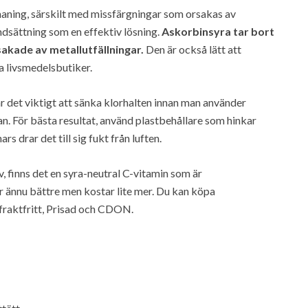
tmaning, särskilt med missfärgningar som orsakas av
ndsättning som en effektiv lösning.
Askorbinsyra tar bort
sakade av metallutfällningar.
Den är också lätt att
a livsmedelsbutiker.
r det viktigt att sänka klorhalten innan man använder
n. För bästa resultat, använd plastbehållare som hinkar
s drar det till sig fukt från luften.
v, finns det en syra-neutral C-vitamin som är
r ännu bättre men kostar lite mer. Du kan köpa
-fraktfritt, Prisad och CDON.