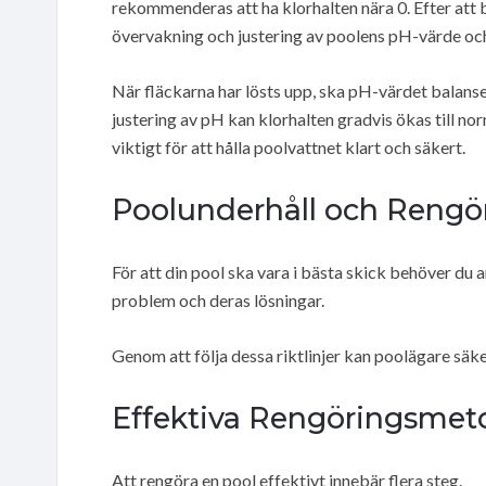
rekommenderas att ha klorhalten nära 0. Efter att
övervakning och justering av poolens pH-värde och
När fläckarna har lösts upp, ska pH-värdet balanser
justering av pH kan klorhalten gradvis ökas till n
viktigt för att hålla poolvattnet klart och säkert.
Poolunderhåll och Rengö
För att din pool ska vara i bästa skick behöver du
problem och deras lösningar.
Genom att följa dessa riktlinjer kan poolägare säker
Effektiva Rengöringsmet
Att rengöra en pool effektivt innebär flera steg.