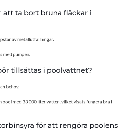
att ta bort bruna fläckar i
står av metallutfällningar.
ras med pumpen.
r tillsättas i poolvattnet?
och behov.
en pool med 33 000 liter vatten, vilket visats fungera bra i
korbinsyra för att rengöra poolens