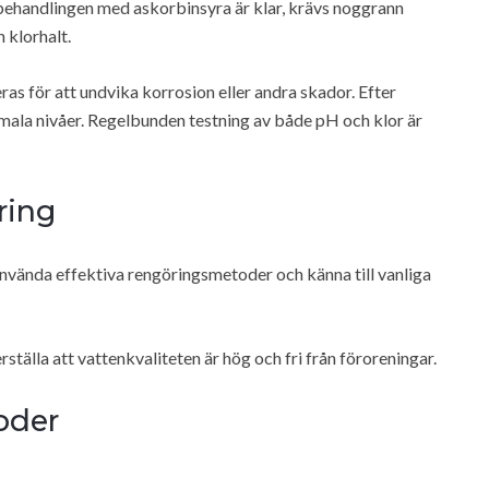
 behandlingen med askorbinsyra är klar, krävs noggrann
 klorhalt.
as för att undvika korrosion eller andra skador. Efter
ormala nivåer. Regelbunden testning av både pH och klor är
ring
 använda effektiva rengöringsmetoder och känna till vanliga
ställa att vattenkvaliteten är hög och fri från föroreningar.
oder