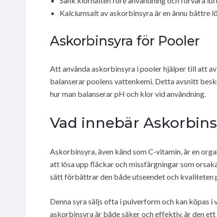
Sänk klorhalten före användning och förvara luft
Kalciumsalt av askorbinsyra är en ännu bättre l
Askorbinsyra för Pooler
Att använda askorbinsyra i pooler hjälper till att 
balanserar poolens vattenkemi. Detta avsnitt beskr
hur man balanserar pH och klor vid användning.
Vad innebär Askorbins
Askorbinsyra, även känd som C-vitamin, är en organ
att lösa upp fläckar och missfärgningar som orsaka
sätt förbättrar den både utseendet och kvaliteten 
Denna syra säljs ofta i pulverform och kan köpas i 
askorbinsyra är både säker och effektiv, är den ett