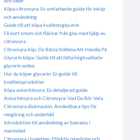
och Idéer
Köpa citronsyra: En omfattande guide för inköp
och användning
Guide till att köpa kvalitetsglycerin
Få bort smuts och fläckar från glas med hjälp av
citronsyra
Citronsyra köp: De Bästa Ställena Att Handla På
Glycerin köpa: Guide till att hitta högkvalitativ
glycerin online
Hur du köper glycerin: En guide till
kvalitetsprodukter
Köpa askorbinsyra: En detaljerad guide
Askorbinsyra och Citronsyra: Vad Du Bör Veta
Citronsyra diskmaskin: Användbara tips för
rengöring och underhåll
Introduktion till användning av Sukralos i
marmelad
Citronsyra i toaletten: Effektiv rengöring och