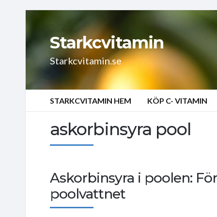
Starkcvitamin
Starkcvitamin.se
STARKCVITAMIN HEM
KÖP C- VITAMIN
askorbinsyra pool
Askorbinsyra i poolen: Fö
poolvattnet