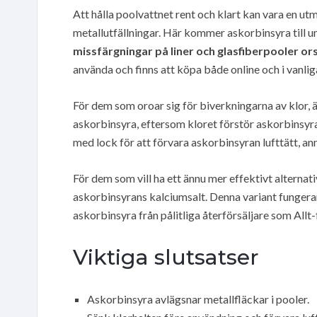
Att hålla poolvattnet rent och klart kan vara en u
metallutfällningar. Här kommer askorbinsyra till u
missfärgningar på liner och glasfiberpooler or
använda och finns att köpa både online och i vanlig
För dem som oroar sig för biverkningarna av klor, ä
askorbinsyra, eftersom kloret förstör askorbinsyra
med lock för att förvara askorbinsyran lufttätt, annar
För dem som vill ha ett ännu mer effektivt alternati
askorbinsyrans kalciumsalt. Denna variant fungera
askorbinsyra från pålitliga återförsäljare som Allt
Viktiga slutsatser
Askorbinsyra avlägsnar metallfläckar i pooler.