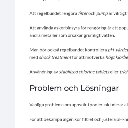
Att regelbundet rengöra
filter
och
pump
är viktigt
Att använda askorbinsyra för rengöring är ett popul
andra metaller som orsakar grumligt vatten.
Man bör också regelbundet kontrollera
pH-värde
med
shock treatment
för att motverka
högt klorb
Användning av
stabilized chlorine tablets
eller
tric
Problem och Lösningar
Vanliga problem som uppstår i pooler inkluderar al
För att bekämpa alger, kör filtret och justera pH-n