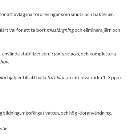
 för att avlägsna föroreningar som smuts och bakterier.
ärt val för att ta bort
missfärgning
och eliminera järn och
t
, använda stabilizer som
cyanuric acid
, och komplettera
ehov
.
hlor
hjälper till att hålla
fritt klor
på rätt nivå, cirka 1-3 ppm.
gbildning, missfärgat vatten, och hög kloranvändning.
ivån.