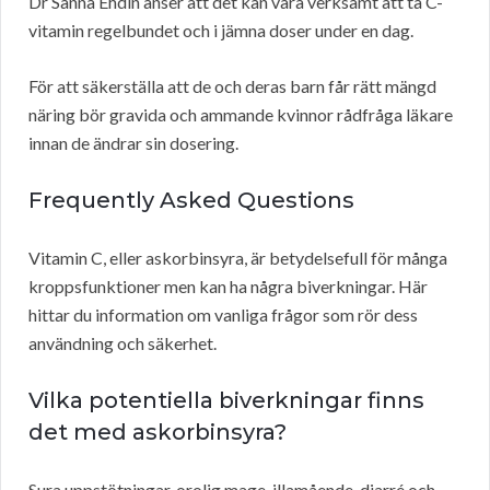
Dr Sanna Ehdin anser att det kan vara verksamt att ta C-
vitamin regelbundet och i jämna doser under en dag.
För att säkerställa att de och deras barn får rätt mängd
näring bör gravida och ammande kvinnor rådfråga läkare
innan de ändrar sin dosering.
Frequently Asked Questions
Vitamin C, eller askorbinsyra, är betydelsefull för många
kroppsfunktioner men kan ha några biverkningar. Här
hittar du information om vanliga frågor som rör dess
användning och säkerhet.
Vilka potentiella biverkningar finns
det med askorbinsyra?
Sura uppstötningar, orolig mage, illamående, diarré och