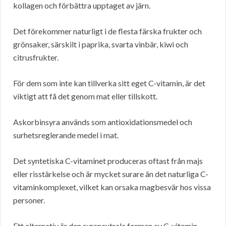
kollagen och förbättra upptaget av järn.
Det förekommer naturligt i de flesta färska frukter och
grönsaker, särskilt i paprika, svarta vinbär, kiwi och
citrusfrukter.
För dem som inte kan tillverka sitt eget C-vitamin, är det
viktigt att få det genom mat eller tillskott.
Askorbinsyra används som antioxidationsmedel och
surhetsreglerande medel i mat.
Det syntetiska C-vitaminet produceras oftast från majs
eller risstärkelse och är mycket surare än det naturliga C-
vitaminkomplexet, vilket kan orsaka magbesvär hos vissa
personer.
Ett alternativ är den syraneutrala formen av C-vitamin,