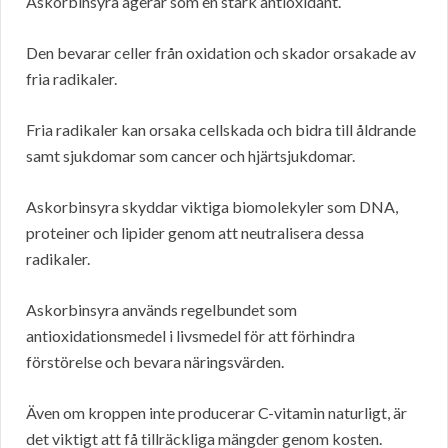
Askorbinsyra agerar som en stark antioxidant.
Den bevarar celler från oxidation och skador orsakade av
fria radikaler.
Fria radikaler kan orsaka cellskada och bidra till åldrande
samt sjukdomar som cancer och hjärtsjukdomar.
Askorbinsyra skyddar viktiga biomolekyler som DNA,
proteiner och lipider genom att neutralisera dessa
radikaler.
Askorbinsyra används regelbundet som
antioxidationsmedel i livsmedel för att förhindra
förstörelse och bevara näringsvärden.
Även om kroppen inte producerar C-vitamin naturligt, är
det viktigt att få tillräckliga mängder genom kosten.