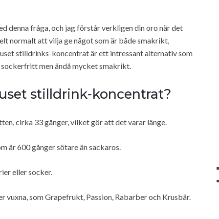
ed denna fråga, och jag förstår verkligen din oro när det
helt normalt att vilja ge något som är både smakrikt,
et stilldrinks-koncentrat är ett intressant alternativ som
är sockerfritt men ändå mycket smakrikt.
set stilldrink-koncentrat?
, cirka 33 gånger, vilket gör att det varar länge.
om är 600 gånger sötare än sackaros.
ier eller socker.
 mer vuxna, som Grapefrukt, Passion, Rabarber och Krusbär.