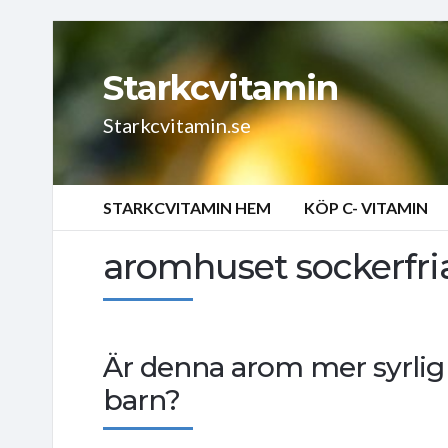
Starkcvitamin
Starkcvitamin.se
STARKCVITAMIN HEM
KÖP C- VITAMIN
aromhuset sockerfria
Är denna arom mer syrlig e
barn?