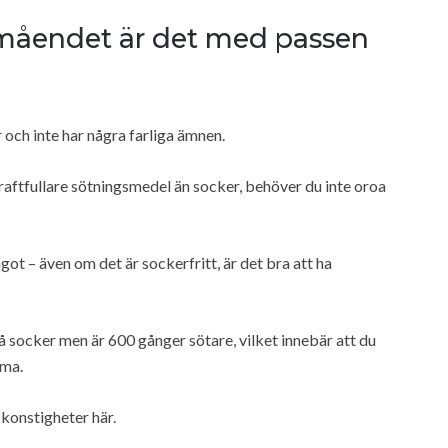
älmåendet är det med passen
r och inte har några farliga ämnen.
raftfullare sötningsmedel än socker, behöver du inte oroa
ågot – även om det är sockerfritt, är det bra att ha
socker men är 600 gånger sötare, vilket innebär att du
tma.
 konstigheter här.