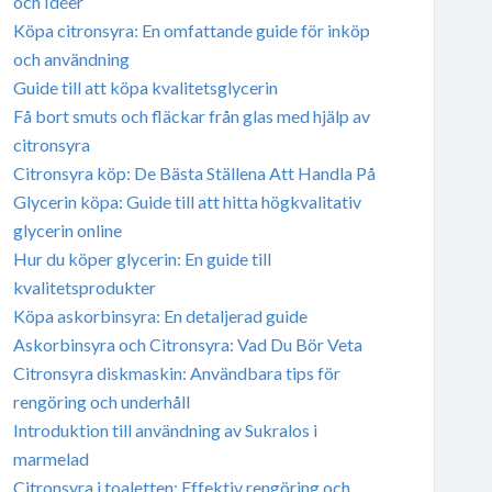
och Idéer
Köpa citronsyra: En omfattande guide för inköp
och användning
Guide till att köpa kvalitetsglycerin
Få bort smuts och fläckar från glas med hjälp av
citronsyra
Citronsyra köp: De Bästa Ställena Att Handla På
Glycerin köpa: Guide till att hitta högkvalitativ
glycerin online
Hur du köper glycerin: En guide till
kvalitetsprodukter
Köpa askorbinsyra: En detaljerad guide
Askorbinsyra och Citronsyra: Vad Du Bör Veta
Citronsyra diskmaskin: Användbara tips för
rengöring och underhåll
Introduktion till användning av Sukralos i
marmelad
Citronsyra i toaletten: Effektiv rengöring och