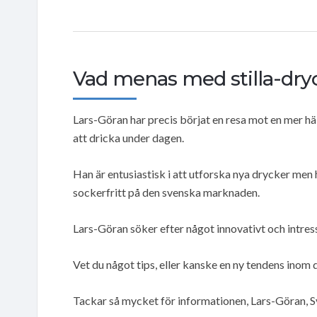
Vad menas med stilla-dry
Lars-Göran har precis börjat en resa mot en mer häl
att dricka under dagen.
Han är entusiastisk i att utforska nya drycker men
sockerfritt på den svenska marknaden.
Lars-Göran söker efter något innovativt och intress
Vet du något tips, eller kanske en ny tendens inom
Tackar så mycket för informationen, Lars-Göran, S