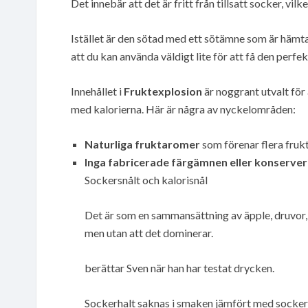
Det innebär att det är fritt från tillsatt socker, v
Istället är den sötad med ett sötämne som är hämta
att du kan använda väldigt lite för att få den perfe
Innehållet i
Fruktexplosion
är noggrant utvalt för
med kalorierna. Här är några av nyckelområden:
Naturliga fruktaromer
som förenar flera frukt
Inga fabricerade färgämnen eller konserve
Sockersnålt och kalorisnål
Det är som en sammansättning av äpple, druvor,
men utan att det dominerar.
berättar Sven när han har testat drycken.
Sockerhalt saknas i smaken jämfört med socker