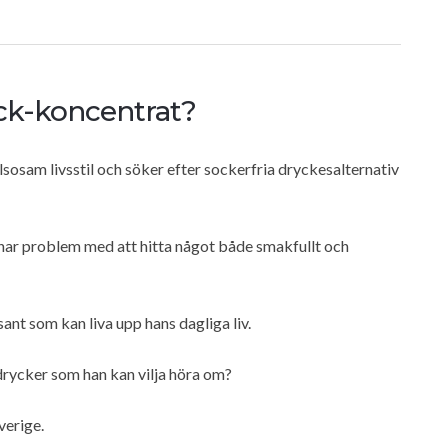
ck-koncentrat?
sosam livsstil och söker efter sockerfria dryckesalternativ
 har problem med att hitta något både smakfullt och
ant som kan liva upp hans dagliga liv.
 drycker som han kan vilja höra om?
verige.