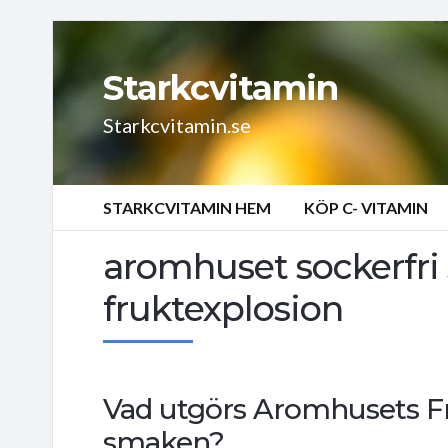
Starkcvitamin
Starkcvitamin.se
STARKCVITAMIN HEM
KÖP C- VITAMIN
aromhuset sockerfri 
fruktexplosion
Vad utgörs Aromhusets Fr
smaken?