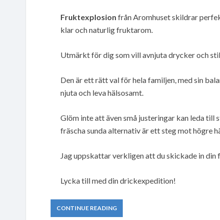
Fruktexplosion
från Aromhuset skildrar perfekt
klar och naturlig fruktarom.
Utmärkt för dig som vill avnjuta drycker och sti
Den är ett rätt val för hela familjen, med sin ba
njuta och leva hälsosamt.
Glöm inte att även små justeringar kan leda till s
fräscha sunda alternativ är ett steg mot högre hä
Jag uppskattar verkligen att du skickade in din f
Lycka till med din drickexpedition!
CONTINUE READING