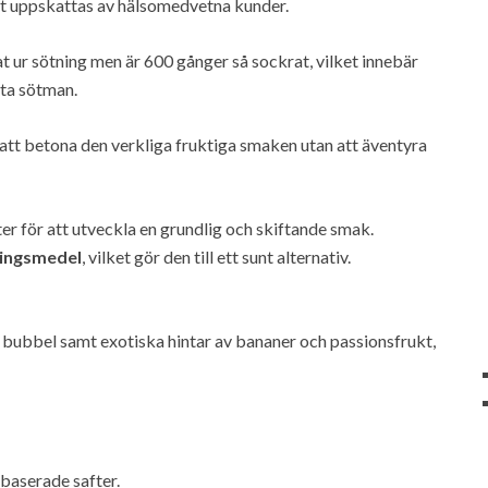
ilket uppskattas av hälsomedvetna kunder.
t ur sötning men är 600 gånger så sockrat, vilket innebär
kta sötman.
 att betona den verkliga fruktiga smaken utan att äventyra
er för att utveckla en grundlig och skiftande smak.
ringsmedel
, vilket gör den till ett sunt alternativ.
 bubbel samt exotiska hintar av bananer och passionsfrukt,
baserade safter.