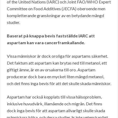
of the United Nations (IARC) och Joint FAO/WHO Expert
Committee on Food Additives (JECFA) oberoende men
kompletterande granskningar av en betydande mängd
studier.
Baserat på knappa bevis fastställde IARC att
aspartam kan vara cancerframkallande.
Vissa människor är dock oroliga för aspartams säkerhet.
Det faktum att aspartam kan brytas ned till metanol, ett
giftigt ämne, är en av orsakerna till oro. Aspartam
producerar dock bara en mycket liten mängd metanol,
och det finns inga bevis för att det skulle skada människor.
Aspartam har också kopplats till vissa hälsoproblem,
inklusive huvudvärk, illamående och migrän. Det finns
dock inga bevis för att aspartam allvarligt skulle skada
människors hälsa, och dessa studier är inte vetenskapligt