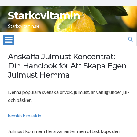
Starkcvitamin
Starkcvitamin.se
Search
for:
Anskaffa Julmust Koncentrat:
Din Handbok för Att Skapa Egen
Julmust Hemma
Denna populära svenska dryck, julmust, är vanlig under jul-
och påsken.
hemläsk maskin
Julmust kommer i flera varianter, men oftast köps den