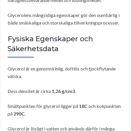
fuktighetsbevarande medel och lösningsmedel.
Glycerolens mångsidiga egenskaper gör den oumbärlig i
både småskaliga och storskaliga tillverkningsprocesser.
Fysiska Egenskaper och
Säkerhetsdata
Glycerol är en genomskinlig, doftlös och tjockflytande
vätska.
Dess densitet är cirka
1,26 g/cm3
.
Smältpunkten för glycerol ligger på
18C
och kokpunkten
på
290C
.
Glycerol är lösligt i vatten och används därför i många