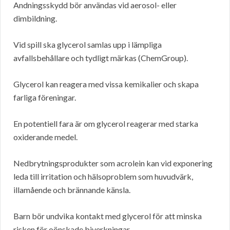
Andningsskydd bör användas vid aerosol- eller
dimbildning.
Vid spill ska glycerol samlas upp i lämpliga
avfallsbehållare och tydligt märkas (ChemGroup).
Glycerol kan reagera med vissa kemikalier och skapa
farliga föreningar.
En potentiell fara är om glycerol reagerar med starka
oxiderande medel.
Nedbrytningsprodukter som acrolein kan vid exponering
leda till irritation och hälsoproblem som huvudvärk,
illamående och brännande känsla.
Barn bör undvika kontakt med glycerol för att minska
risken för oönskade biverkningar.