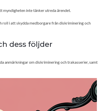
att myndigheten inte tänker utreda ärendet.
ch roll i att skydda medborgare från diskriminering och
h dess följder
a anmärkningar om diskriminering och trakasserier, samt