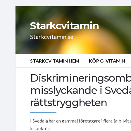
Starkcvitamin
Starkcvitamin.se
STARKCVITAMIN HEM
KÖP C- VITAMIN
Diskrimineringso
misslyckande i Sveda
rättstryggheten
I Svedala har en gammal företagare i flera år blivit
inspektör.