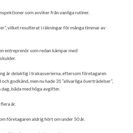
nspektioner som avviker från vanliga rutiner.
er”, vilket resulterat i räkningar för många timmar av
r en entreprenör som redan kämpar med
skulder.
g är delaktig i trakasserierna, eftersom företagaren
och godkänd, men nu hade 31 “allvarliga överträdelser”,
a dag, båda med höga avgifter.
flera år.
som företagaren aldrig hört om under 50 år.