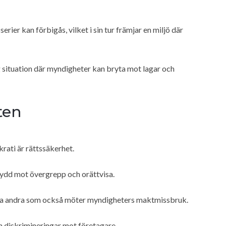
rier kan förbigås, vilket i sin tur främjar en miljö där
lig situation där myndigheter kan bryta mot lagar och
ten
rati är rättssäkerhet.
eskydd mot övergrepp och orättvisa.
nga andra som också möter myndigheters maktmissbruk.
 diskrimineringar mot företagare.