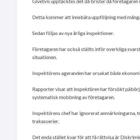
Givetvis upptäcktes det då brister då företagaren i
Detta kommer att innebära uppföljning med många 
Sedan följas av nya årliga inspektioner.
Företagaren har också ställts inför overkliga svarst
situationen.
Inspektörens ageranden har orsakat både ekonomi
Rapporter visar att inspektören har försökt påbörja 
systematisk mobbning av företagaren.
Inspektörens chef har ignorerat anmärkningarna, t
trakasserier.
Det enda stället kvar för att få rättvisa är Disk