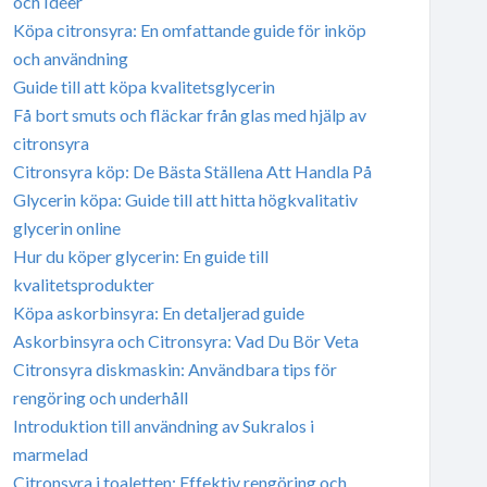
och Idéer
Köpa citronsyra: En omfattande guide för inköp
och användning
Guide till att köpa kvalitetsglycerin
Få bort smuts och fläckar från glas med hjälp av
citronsyra
Citronsyra köp: De Bästa Ställena Att Handla På
Glycerin köpa: Guide till att hitta högkvalitativ
glycerin online
Hur du köper glycerin: En guide till
kvalitetsprodukter
Köpa askorbinsyra: En detaljerad guide
Askorbinsyra och Citronsyra: Vad Du Bör Veta
Citronsyra diskmaskin: Användbara tips för
rengöring och underhåll
Introduktion till användning av Sukralos i
marmelad
Citronsyra i toaletten: Effektiv rengöring och