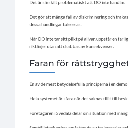
Det är särskilt problematiskt att DO inte handlar.
Det gör att många fall av diskriminering och trakasse
dessa handlingar tolereras.
När DO inte tar sitt plikt på allvar, uppstår en far
riktlinjer utan att drabbas av konsekvenser.
Faran för rättstrygghe
En av de mest betydelsefulla principerna i en demok
Hela systemet är i fara när det saknas tillit till b
Företagaren i Svedala delar sin situation med må
Samhället påverkas omfattande av trakasserier och