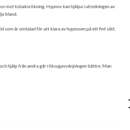
pnos mot tobaksrökning. Hypnos kan hjälpa i utredningen av
ja bland.
vid som är omtalad för att klara av hypnosen på ett fint sätt.
d och hjälp från andra går röksugavvänjningen bättre. Man