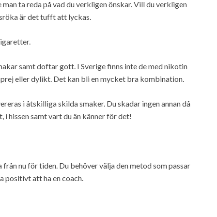
e man ta reda på vad du verkligen önskar. Vill du verkligen
sröka är det tufft att lyckas.
igaretter.
makar samt doftar gott. I Sverige finns inte de med nikotin
rej eller dylikt. Det kan bli en mycket bra kombination.
reras i åtskilliga skilda smaker. Du skadar ingen annan då
, i hissen samt vart du än känner för det!
a från nu för tiden. Du behöver välja den metod som passar
a positivt att ha en coach.