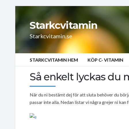
Starkcvitamin
Starkcvitamin.se
STARKCVITAMIN HEM
KÖP C- VITAMIN
Så enkelt lyckas du 
När du ni bestämt dej för att sluta behöver du börja
passar inte alla. Nedan listar vi några grejer ni kan 