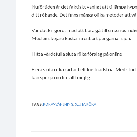
Nuförtiden är det faktiskt vanligt att tillämpa hy
ditt rökande. Det finns många olika metoder att väl
Var dock rigorös med att bara gå till en seriös indi
Med en skojare kastar ni enbart pengarna i sjön.
Hitta värdefulla sluta röka förslag på online
Flera sluta röka råd är helt kostnadsfria. Med stö
kan spörja om lite allt möjligt.
TAGS:
ROKAVVÄNJNING
,
SLUTA RÖKA