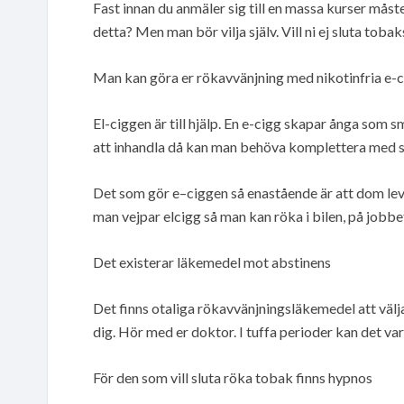
Fast innan du anmäler sig till en massa kurser måst
detta? Men man bör vilja själv. Vill ni ej sluta tobak
Man kan göra er rökavvänjning med nikotinfria e-c
El-ciggen är till hjälp. En e-cigg skapar ånga som s
att inhandla då kan man behöva komplettera med sp
Det som gör e–ciggen så enastående är att dom leve
man vejpar elcigg så man kan röka i bilen, på jobbet
Det existerar läkemedel mot abstinens
Det finns otaliga rökavvänjningsläkemedel att välj
dig. Hör med er doktor. I tuffa perioder kan det var
För den som vill sluta röka tobak finns hypnos