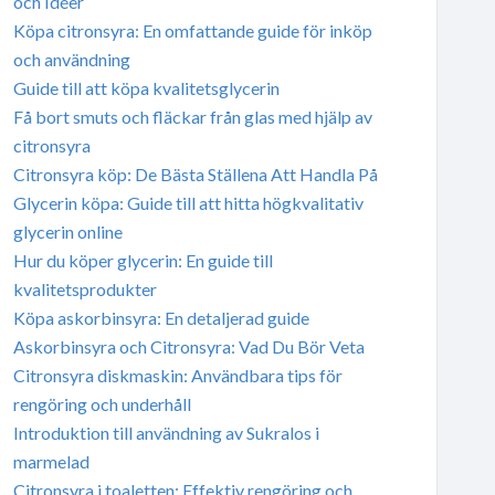
och Idéer
Köpa citronsyra: En omfattande guide för inköp
och användning
Guide till att köpa kvalitetsglycerin
Få bort smuts och fläckar från glas med hjälp av
citronsyra
Citronsyra köp: De Bästa Ställena Att Handla På
Glycerin köpa: Guide till att hitta högkvalitativ
glycerin online
Hur du köper glycerin: En guide till
kvalitetsprodukter
Köpa askorbinsyra: En detaljerad guide
Askorbinsyra och Citronsyra: Vad Du Bör Veta
Citronsyra diskmaskin: Användbara tips för
rengöring och underhåll
Introduktion till användning av Sukralos i
marmelad
Citronsyra i toaletten: Effektiv rengöring och